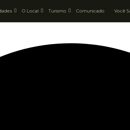
dades
O Local
Turismo
Comunicado
Você S