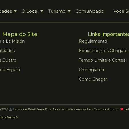
dades
O Local
Turismo
Comunicado
Você S
Mapa do Site
Links Importante
 a La Misión
Regulamento
lidades
Equipamentos Obrigatór
a Quatro
Tempo Limite e Cortes
 de Espera
Cronograma
Como Chegar
© 2025
La Mision Brasil Serra Fina. Todos os direitos reservados - Desenvolvido com
pel
Plataform 6