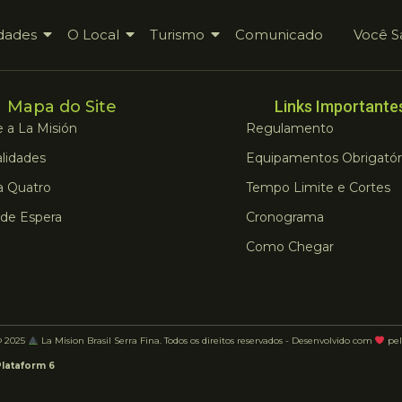
dades
O Local
Turismo
Comunicado
Você S
Mapa do Site
Links Importante
 a La Misión
Regulamento
lidades
Equipamentos Obrigatór
a Quatro
Tempo Limite e Cortes
 de Espera
Cronograma
Como Chegar
© 2025
La Mision Brasil Serra Fina. Todos os direitos reservados - Desenvolvido com
pel
Plataform 6