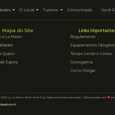
dades
O Local
Turismo
Comunicado
Você S
Mapa do Site
Links Importante
 a La Misión
Regulamento
lidades
Equipamentos Obrigatór
a Quatro
Tempo Limite e Cortes
 de Espera
Cronograma
Como Chegar
© 2025
La Mision Brasil Serra Fina. Todos os direitos reservados - Desenvolvido com
pel
Plataform 6