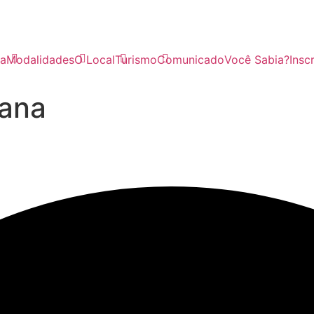
a
Modalidades
O Local
Turismo
Comunicado
Você Sabia?
Insc
tana