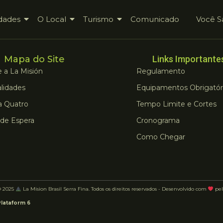
dades
O Local
Turismo
Comunicado
Você S
Mapa do Site
Links Importante
 a La Misión
Regulamento
lidades
Equipamentos Obrigatór
a Quatro
Tempo Limite e Cortes
 de Espera
Cronograma
Como Chegar
© 2025
La Mision Brasil Serra Fina. Todos os direitos reservados - Desenvolvido com
pel
Plataform 6