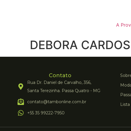
A Prov
DEBORA CARDO
Contato
Sobre
Rua Dr. Daniel de Carvalho, 356,
Moda
Santa Terezinha. Passa Quatro - MG
Pass
contato@tambonline.com.br
Lista
+55 35 99222-7950