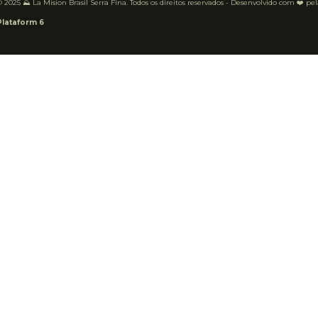
 2025 ⛰️ La Mision Brasil Serra Fina. Todos os direitos reservados - Desenvolvido com ❤️ pe
Plataform 6