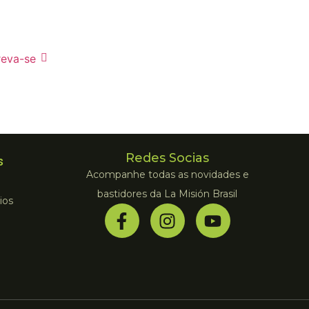
reva-se
Redes Socias
s
Acompanhe todas as novidades e
bastidores da La Misión Brasil
ios