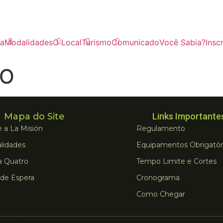
a
Modalidades
O Local
Turismo
Comunicado
Você Sabia?
Insc
SO
Mapa do Site
Links Importante
 a La Misión
Regulamento
lidades
Equipamentos Obrigatór
a Quatro
Tempo Limite e Cortes
 de Espera
Cronograma
Como Chegar