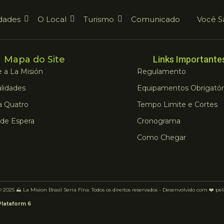
dades
O Local
Turismo
Comunicado
Você S
Mapa do Site
Links Importante
 a La Misión
Regulamento
lidades
Equipamentos Obrigatór
a Quatro
Tempo Limite e Cortes
 de Espera
Cronograma
Como Chegar
 2025 ⛰️ La Mision Brasil Serra Fina. Todos os direitos reservados - Desenvolvido com ❤️ pe
Plataform 6