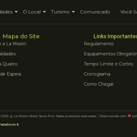
dades
O Local
Turismo
Comunicado
Você S
Mapa do Site
Links Importante
 a La Misión
Regulamento
lidades
Equipamentos Obrigatór
a Quatro
Tempo Limite e Cortes
 de Espera
Cronograma
Como Chegar
© 2025
La Mision Brasil Serra Fina. Todos os direitos reservados - Desenvolvido com
pel
Plataform 6